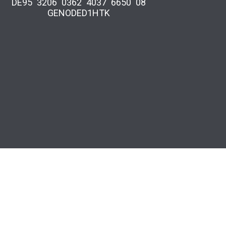
DE95 3206 0362 4037 6650 08
GENODED1HTK