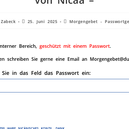
von Nicäa –
 Zabeck
25. Juni 2025
Morgengebet - Passwortge
interner Bereich,
geschützt mit einem Passwort
.
en schreiben Sie gerne eine Email an Morgengebet@du
 Sie in das Feld das Passwort ein:
700 JAHRE NICÄNISCHES KONZIL
,
DANK