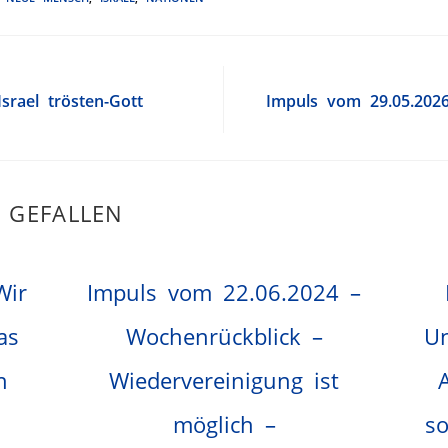
rael trösten-Gott
Impuls vom 29.05.202
 GEFALLEN
Wir
Impuls vom 22.06.2024 –
as
Wochenrückblick –
Un
n
Wiedervereinigung ist
möglich –
s