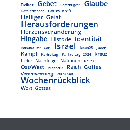
Glaube
Gebet
Freiheit
Gerechtigkeit
Gottes Kraft
Gott erkennen
Heiliger Geist
Herausforderungen
Herzensveränderung
Hingabe
Identität
Historie
Israel
Jesus25
Juden
Intimität mit Gott
Kampf
Kreuz
Karfreitag 2024
Karfreitag
Nachfolge
Nationen
Liebe
Neues
Reich Gottes
Ost/West
Prophetie
Verantwortung
Wahrheit
Wochenrückblick
Wort Gottes