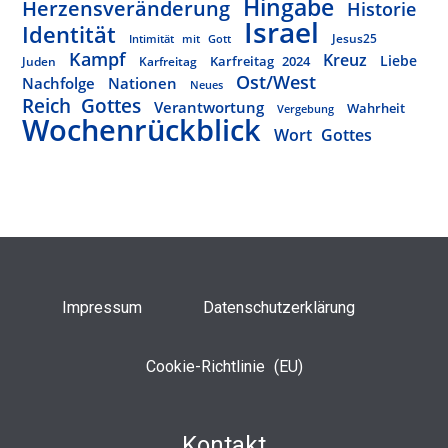
Hingabe
Herzensveränderung
Historie
Israel
Identität
Jesus25
Intimität mit Gott
Kampf
Kreuz
Liebe
Karfreitag 2024
Juden
Karfreitag
Ost/West
Nachfolge
Nationen
Neues
Reich Gottes
Verantwortung
Wahrheit
Vergebung
Wochenrückblick
Wort Gottes
Impressum
Datenschutzerklärung
Cookie-Richtlinie (EU)
Kontakt