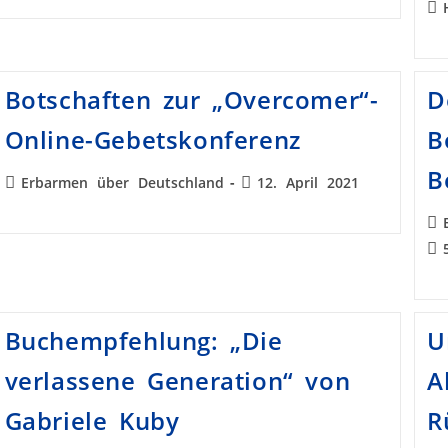
Botschaften zur „Overcomer“-
D
Online-Gebetskonferenz
B
B
Erbarmen über Deutschland
12. April 2021
Buchempfehlung: „Die
U
verlassene Generation“ von
A
Gabriele Kuby
R