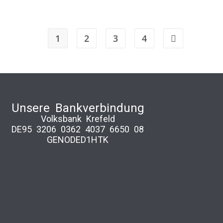
1
2
3
4
Unsere Bankverbindung
Volksbank Krefeld
DE95 3206 0362 4037 6650 08
GENODED1HTK