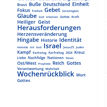
Buße
Einheit
Deutschland
Braut
Gebet
Fokus
Freiheit
Gerechtigkeit
Glaube
Gottes Kraft
Gott erkennen
Heiliger Geist
Herausforderungen
Herzensveränderung
Hingabe
Identität
Historie
Israel
Jesus25
Juden
Intimität mit Gott
Kampf
Kreuz
Karfreitag 2024
Karfreitag
Nachfolge
Nationen
Liebe
Neues
Reich Gottes
Ost/West
Prophetie
Verantwortung
Wahrheit
Wochenrückblick
Wort
Gottes