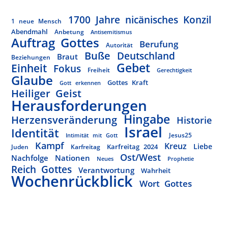
1700 Jahre nicänisches Konzil
1 neue Mensch
Abendmahl
Anbetung
Antisemitismus
Auftrag Gottes
Berufung
Autorität
Buße
Deutschland
Braut
Beziehungen
Gebet
Einheit
Fokus
Freiheit
Gerechtigkeit
Glaube
Gottes Kraft
Gott erkennen
Heiliger Geist
Herausforderungen
Hingabe
Herzensveränderung
Historie
Israel
Identität
Jesus25
Intimität mit Gott
Kampf
Kreuz
Liebe
Karfreitag 2024
Juden
Karfreitag
Ost/West
Nachfolge
Nationen
Neues
Prophetie
Reich Gottes
Verantwortung
Wahrheit
Wochenrückblick
Wort Gottes