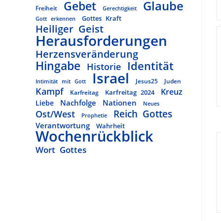
Glaube
Gebet
Freiheit
Gerechtigkeit
Gottes Kraft
Gott erkennen
Heiliger Geist
Herausforderungen
Herzensveränderung
Hingabe
Identität
Historie
Israel
Jesus25
Juden
Intimität mit Gott
Kampf
Kreuz
Karfreitag 2024
Karfreitag
Nachfolge
Nationen
Liebe
Neues
Reich Gottes
Ost/West
Prophetie
Verantwortung
Wahrheit
Wochenrückblick
Wort Gottes