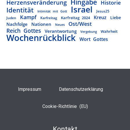
Hingabe
Herzensveränderung
Historie
Israel
Identität
Jesus25
Intimität mit Gott
Kampf
Kreuz
Liebe
Karfreitag 2024
Juden
Karfreitag
Ost/West
Nachfolge
Nationen
Neues
Reich Gottes
Verantwortung
Wahrheit
Vergebung
Wochenrückblick
Wort Gottes
Impressum
Datenschutzerklärung
Cookie-Richtlinie (EU)
Kontakt