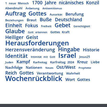
1700 Jahre nicänisches Konzil
1 neue Mensch
Abendmahl
Anbetung
Antisemitismus
Auftrag Gottes
Berufung
Autorität
Buße
Deutschland
Braut
Beziehungen
Gebet
Einheit
Fokus
Freiheit
Gerechtigkeit
Glaube
Gottes Kraft
Gott erkennen
Heiliger Geist
Herausforderungen
Hingabe
Herzensveränderung
Historie
Israel
Identität
Jesus25
Intimität mit Gott
Kampf
Kreuz
Liebe
Karfreitag 2024
Juden
Karfreitag
Ost/West
Nachfolge
Nationen
Neues
Prophetie
Reich Gottes
Verantwortung
Wahrheit
Wochenrückblick
Wort Gottes