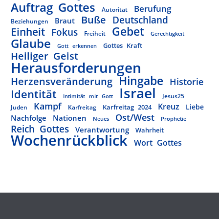
Auftrag Gottes
Berufung
Autorität
Buße
Deutschland
Braut
Beziehungen
Gebet
Einheit
Fokus
Freiheit
Gerechtigkeit
Glaube
Gottes Kraft
Gott erkennen
Heiliger Geist
Herausforderungen
Hingabe
Herzensveränderung
Historie
Israel
Identität
Jesus25
Intimität mit Gott
Kampf
Kreuz
Liebe
Karfreitag 2024
Juden
Karfreitag
Ost/West
Nachfolge
Nationen
Neues
Prophetie
Reich Gottes
Verantwortung
Wahrheit
Wochenrückblick
Wort Gottes