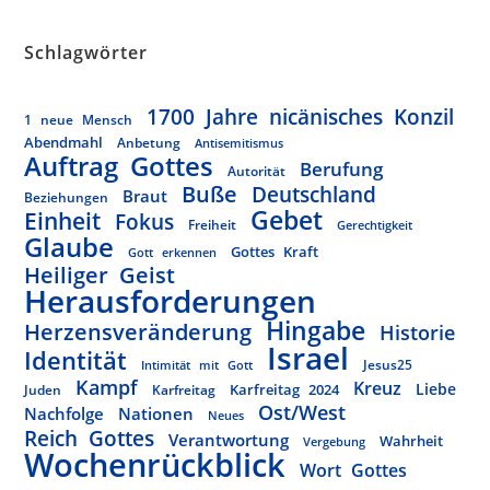
Schlagwörter
1700 Jahre nicänisches Konzil
1 neue Mensch
Abendmahl
Anbetung
Antisemitismus
Auftrag Gottes
Berufung
Autorität
Buße
Deutschland
Braut
Beziehungen
Gebet
Einheit
Fokus
Freiheit
Gerechtigkeit
Glaube
Gottes Kraft
Gott erkennen
Heiliger Geist
Herausforderungen
Hingabe
Herzensveränderung
Historie
Israel
Identität
Jesus25
Intimität mit Gott
Kampf
Kreuz
Liebe
Karfreitag 2024
Juden
Karfreitag
Ost/West
Nachfolge
Nationen
Neues
Reich Gottes
Verantwortung
Wahrheit
Vergebung
Wochenrückblick
Wort Gottes