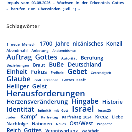
Impuls vom 03.08.2026 – Wachsen in der Erkenntnis Gottes
– berufen zum Überwinden (Teil 1) –
Schlagwörter
1700 Jahre nicänisches Konzil
1 neue Mensch
Abendmahl
Anbetung
Antisemitismus
Auftrag Gottes
Berufung
Autorität
Buße
Deutschland
Braut
Beziehungen
Gebet
Einheit
Fokus
Freiheit
Gerechtigkeit
Glaube
Gottes Kraft
Gott erkennen
Heiliger Geist
Herausforderungen
Hingabe
Herzensveränderung
Historie
Israel
Identität
Jesus25
Intimität mit Gott
Kampf
Kreuz
Liebe
Karfreitag 2024
Juden
Karfreitag
Ost/West
Nachfolge
Nationen
Neues
Prophetie
Reich Gottes
Verantwortung
Wahrheit