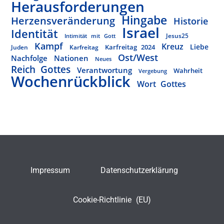
Herausforderungen
Hingabe
Herzensveränderung
Historie
Israel
Identität
Jesus25
Intimität mit Gott
Kampf
Kreuz
Liebe
Karfreitag 2024
Juden
Karfreitag
Ost/West
Nachfolge
Nationen
Neues
Reich Gottes
Verantwortung
Wahrheit
Vergebung
Wochenrückblick
Wort Gottes
Impressum
Datenschutzerklärung
Cookie-Richtlinie (EU)