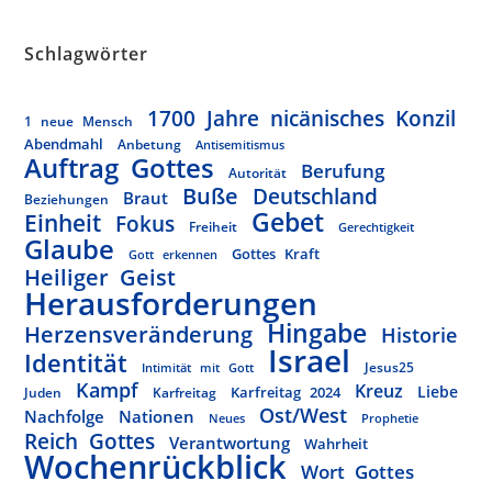
Schlagwörter
1700 Jahre nicänisches Konzil
1 neue Mensch
Abendmahl
Anbetung
Antisemitismus
Auftrag Gottes
Berufung
Autorität
Buße
Deutschland
Braut
Beziehungen
Gebet
Einheit
Fokus
Freiheit
Gerechtigkeit
Glaube
Gottes Kraft
Gott erkennen
Heiliger Geist
Herausforderungen
Hingabe
Herzensveränderung
Historie
Israel
Identität
Jesus25
Intimität mit Gott
Kampf
Kreuz
Liebe
Karfreitag 2024
Juden
Karfreitag
Ost/West
Nachfolge
Nationen
Neues
Prophetie
Reich Gottes
Verantwortung
Wahrheit
Wochenrückblick
Wort Gottes